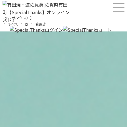
産直！有田焼、波佐見焼オンラインショップ【SPECIALTHANKS（スペシ
ャルサンクス）】
すべて
器
箸置き