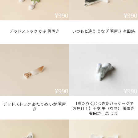
¥990
¥990
デッドストック かぶ 箸置き
いつもと違う うなぎ 箸置き 有田焼
¥990
¥990
【当たりくじつき新パッケージで
デッドストック あたりめ いか 箸置
お届け！】干支 午（ウマ） 箸置き
き
有田焼｜馬 うま