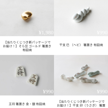
¥1,980
¥990
【当たりくじつき新パッケージで
干支 巳 （ヘビ） 箸置き 有田焼
お届け！】そら豆 ゴールド 箸置き
有田焼
¥990
¥990
【当たりくじつき新パッケージで
王将 箸置き 金・銀 有田焼
お届け！】干支 卯（うさぎ） 箸置