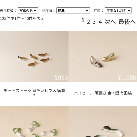
表示切替：
並び順：
在庫：
125件中1件〜40件を表示
1
2
3
4
次へ
最後へ
¥990
¥1,980
デッドストック 茶色いヒラメ 箸置
ハイヒール 箸置き 金 / 銀 有田焼
き