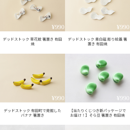
¥990
¥990
デッドストック 草花紋 箸置き 有田
デッドストック 青白磁 彫り絵蓋 箸
焼
置き 有田焼
¥990
¥990
デッドストック 有田町で発掘した
【当たりくじつき新パッケージで
バナナ 箸置き
お届け！】そら豆 箸置き 有田焼