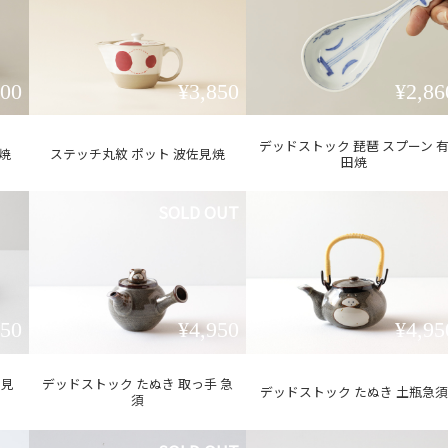
600
¥3,850
¥2,86
デッドストック 琵琶 スプーン 
見焼
ステッチ丸紋 ポット 波佐見焼
田焼
SOLD OUT
950
¥4,950
¥4,95
佐見
デッドストック たぬき 取っ手 急
デッドストック たぬき 土瓶急須
須