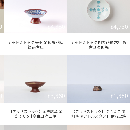
0
¥4,950
¥4,730
有
デッドストック 朱巻 金彩 桜花詰
デッドストック 四方花紋 木甲 高
紋 高台皿
台皿 有田焼
0
¥3,960
¥1,980
【デッドストック】南蛮唐草 金
【デッドストック】 金たたき 五
かすり 5寸高台皿 有田焼
角 キャンドルスタンド 伊万里焼