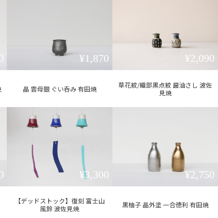
0
¥1,870
¥2,090
草花紋/織部黒点紋 醤油さし 波佐
焼
晶 雲母銀 ぐい呑み 有田焼
見焼
0
¥3,300
¥2,750
【デッドストック】復刻 富士山
黒柚子 晶外塗 一合徳利 有田焼
風鈴 波佐見焼