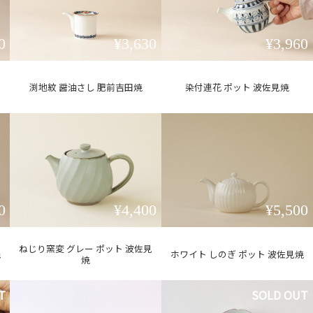
0
¥3,630
¥3,960
渕地紋 醤油さし 肥前吉田焼
染付連花 ポット 波佐見焼
0
¥4,400
¥5,500
ねじり窯変 グレー ポット 波佐見
焼
ホワイト しのぎ ポット 波佐見焼
焼
T
SOLD OUT