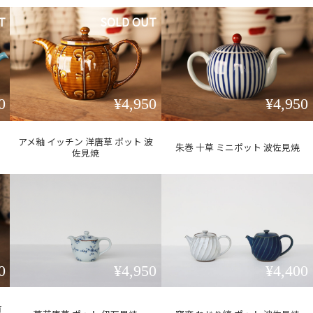
T
SOLD OUT
0
¥4,950
¥4,950
ッ
アメ釉 イッチン 洋唐草 ポット 波
朱巻 十草 ミニポット 波佐見焼
佐見焼
0
¥4,950
¥4,400
有