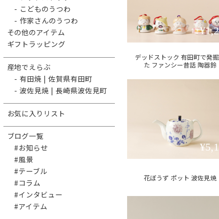
- こどものうつわ
- 作家さんのうつわ
¥1,
その他のアイテム
ギフトラッピング
デッドストック 有田町で発
た ファンシー昔話 陶器鈴
産地でえらぶ
- 有田焼 | 佐賀県有田町
- 波佐見焼 | 長崎県波佐見町
お気に入りリスト
ブログ一覧
¥5,
#お知らせ
#風景
#テーブル
花ぼうず ポット 波佐見焼
#コラム
#インタビュー
#アイテム