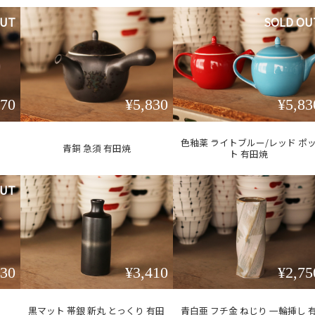
OUT
SOLD OU
370
¥5,830
¥5,83
色釉薬 ライトブルー/レッド ポ
青銅 急須 有田焼
ト 有田焼
OUT
730
¥3,410
¥2,75
黒マット 帯銀 新丸 とっくり 有田
青白亜 フチ金 ねじり 一輪挿し 