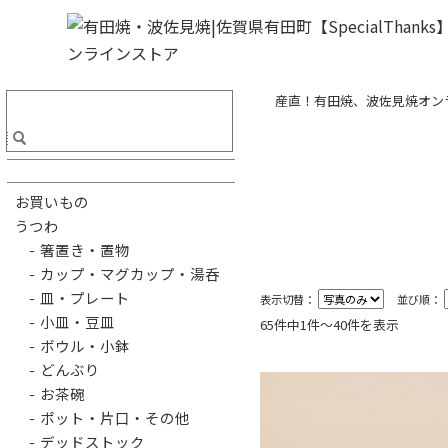
産直！有田焼、波佐見焼オンライ
お買いもの
うつわ
- 箸置き・置物
- カップ・マグカップ・湯呑
- 皿・プレート
表示切替：
並び順：
- 小皿・豆皿
65件中1件〜40件を表示
- ボウル・小鉢
- どんぶり
- お茶碗
- ポット・片口・その他
- デッドストック