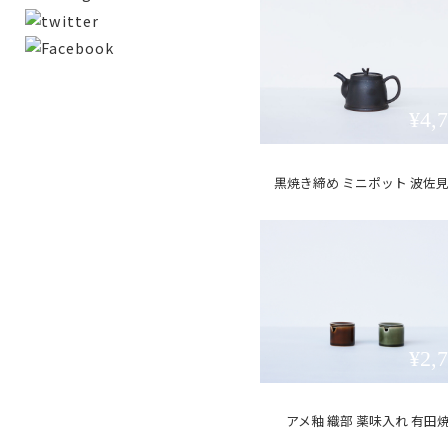
¥4,
黒焼き締め ミニポット 波佐
¥2,
アメ釉 織部 薬味入れ 有田