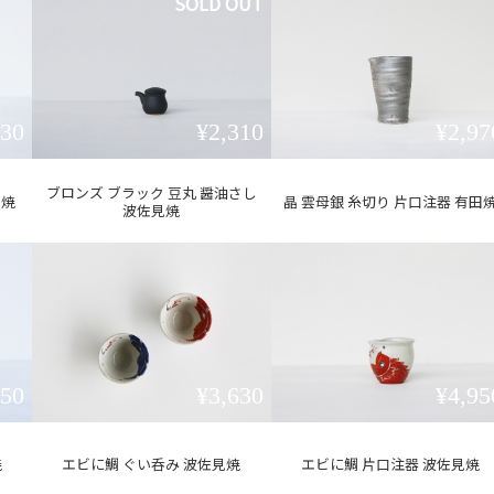
SOLD OUT
730
¥2,310
¥2,97
ブロンズ ブラック 豆丸 醤油さし
見焼
晶 雲母銀 糸切り 片口注器 有田
波佐見焼
750
¥3,630
¥4,95
焼
エビに鯛 ぐい呑み 波佐見焼
エビに鯛 片口注器 波佐見焼