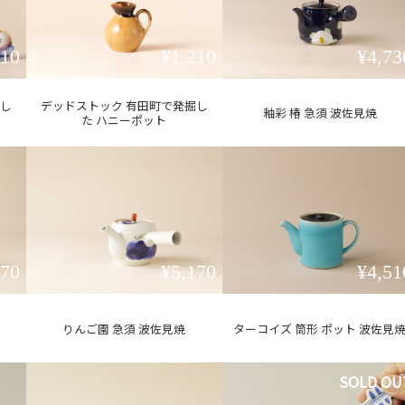
210
¥1,210
¥4,73
掘し
デッドストック 有田町で発掘し
釉彩 椿 急須 波佐見焼
た ハニーポット
170
¥5,170
¥4,51
りんご園 急須 波佐見焼
ターコイズ 筒形 ポット 波佐見
SOLD OU