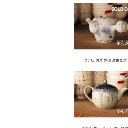
SOLD 
¥7,
ワラ灰 唐草 急須 波佐見焼
SOLD 
¥4,