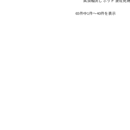
呉須釉流し ポット 波佐見
65件中1件〜40件を表示