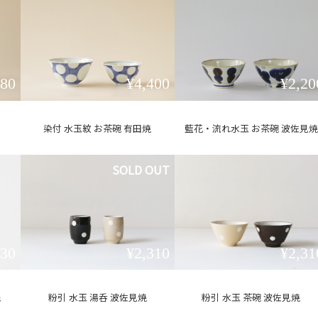
180
¥4,400
¥2,20
染付 水玉紋 お茶碗 有田焼
藍花・流れ水玉 お茶碗 波佐見焼
SOLD OUT
530
¥2,310
¥2,31
焼
粉引 水玉 湯呑 波佐見焼
粉引 水玉 茶碗 波佐見焼