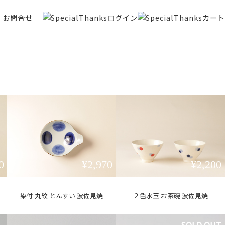
お問合せ
0
¥2,970
¥2,200
染付 丸紋 とんすい 波佐見焼
２色水玉 お茶碗 波佐見焼