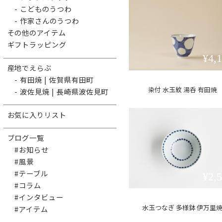
- こどものうつわ
- 作家さんのうつわ
その他のアイテム
ギフトラッピング
¥4,
産地でえらぶ
- 有田焼 | 佐賀県有田町
染付 水玉紋 湯呑 有田焼
- 波佐見焼 | 長崎県波佐見町
お気に入りリスト
ブログ一覧
#お知らせ
#風景
#テーブル
¥2,
#コラム
#インタビュー
水玉つなぎ 多様鉢 伊万里
#アイテム