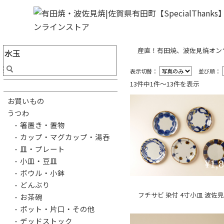
産直！有田焼、波佐見焼オンライ
表示切替：
並び順：
13件中1件〜13件を表示
お買いもの
うつわ
- 箸置き・置物
- カップ・マグカップ・湯呑
- 皿・プレート
- 小皿・豆皿
¥1,
- ボウル・小鉢
- どんぶり
フチサビ 染付 4寸小皿 波佐
- お茶碗
- ポット・片口・その他
- デッドストック