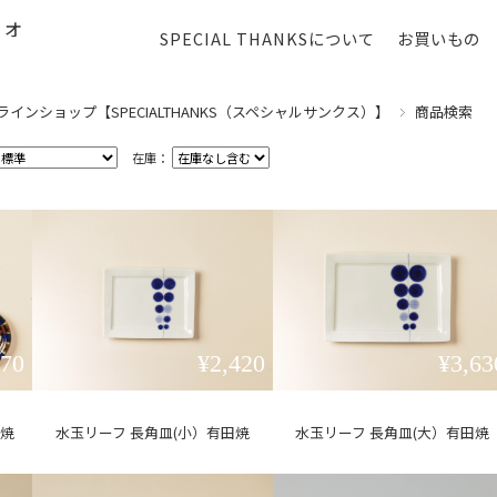
SPECIAL THANKSについて
お買いもの
ンショップ【SPECIALTHANKS（スペシャルサンクス）】
商品検索
在庫：
870
¥2,420
¥3,63
見焼
水玉リーフ 長角皿(小）有田焼
水玉リーフ 長角皿(大）有田焼