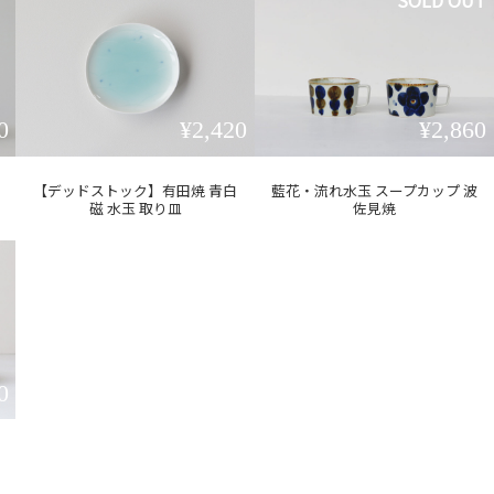
SOLD OUT
0
¥2,420
¥2,860
【デッドストック】有田焼 青白
藍花・流れ水玉 スープカップ 波
磁 水玉 取り皿
佐見焼
0