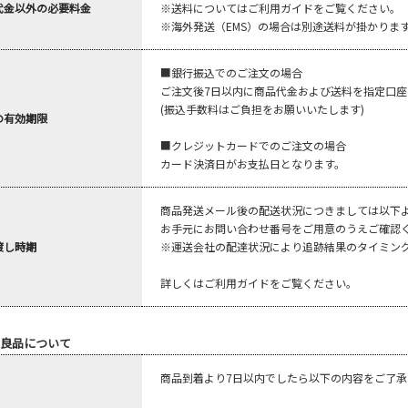
代金以外の必要料金
※送料についてはご利用ガイドをご覧ください。
※海外発送（EMS）の場合は別途送料が掛かりま
■銀行振込でのご注文の場合
ご注文後7日以内に商品代金および送料を指定口
(振込手数料はご負担をお願いいたします)
の有効期限
■クレジットカードでのご注文の場合
カード決済日がお支払日となります。
商品発送メール後の配送状況につきましては以下
お手元にお問い合わせ番号をご用意のうえご確認
渡し時期
※運送会社の配達状況により追跡結果のタイミン
詳しくはご利用ガイドをご覧ください。
良品について
商品到着より7日以内でしたら以下の内容をご了