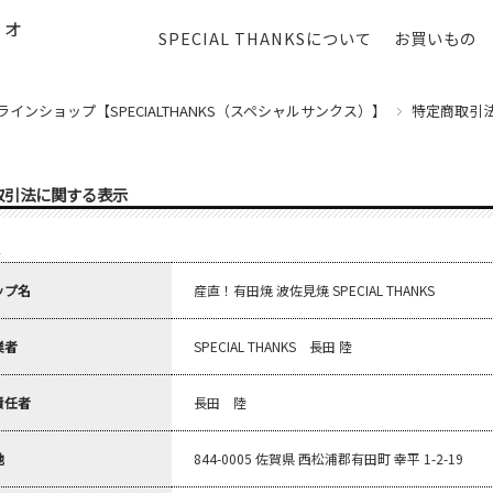
SPECIAL THANKSについて
お買いもの
ンショップ【SPECIALTHANKS（スペシャルサンクス）】
特定商取引
取引法に関する表示
ップ名
産直！有田焼 波佐見焼 SPECIAL THANKS
業者
SPECIAL THANKS 長田 陸
責任者
長田 陸
地
844-0005 佐賀県 西松浦郡有田町 幸平 1-2-19