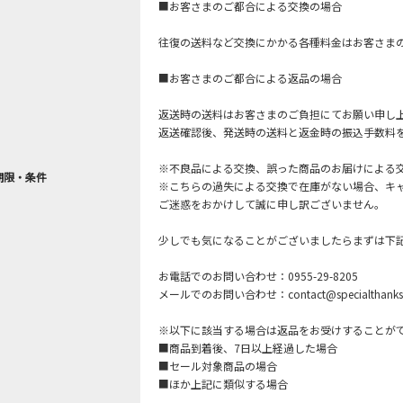
■お客さまのご都合による交換の場合
往復の送料など交換にかかる各種料金はお客さま
■お客さまのご都合による返品の場合
返送時の送料はお客さまのご負担にてお願い申し
返送確認後、発送時の送料と返金時の振込手数料
※不良品による交換、誤った商品のお届けによる
期限・条件
※こちらの過失による交換で在庫がない場合、キ
ご迷惑をおかけして誠に申し訳ございません。
少しでも気になることがございましたらまずは下
お電話でのお問い合わせ：0955-29-8205
メールでのお問い合わせ：contact@specialthanks.
※以下に該当する場合は返品をお受けすることが
■商品到着後、7日以上経過した場合
■セール対象商品の場合
■ほか上記に類似する場合