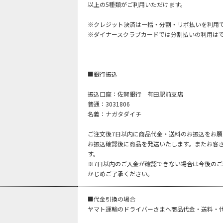
以上の5種類がご利用いただけます。
※クレジット決済は一括・分割・リボ払いを利用
※ダイナースクラブカードでは分割払いの利用は
■銀行振込
振込口座：佐賀銀行 有田駅前支店
普通：3031806
名義：ナガタダイチ
ご注文後7日以内に商品代金・送料のお振込をお願
お振込確認後に商品を発送いたします。またお客
す。
※7日以内のご入金が確認できない場合は今後の
かじめご了承ください。
■代金引換の場合
ヤマト運輸のドライバーさまへ商品代金・送料・