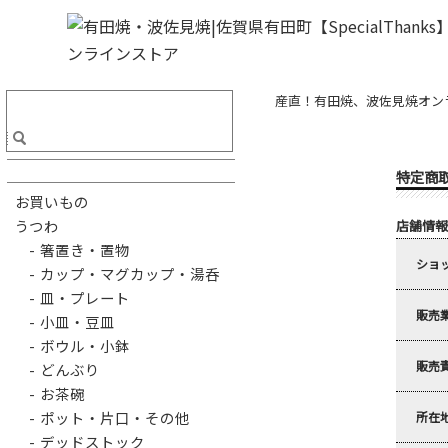
産直！有田焼、波佐見焼オンライ
特定商
お買いもの
うつわ
店舗情報
- 箸置き・置物
ショ
- カップ・マグカップ・湯呑
- 皿・プレート
販売
- 小皿・豆皿
- ボウル・小鉢
販売
- どんぶり
- お茶碗
- ポット・片口・その他
所在
- デッドストック