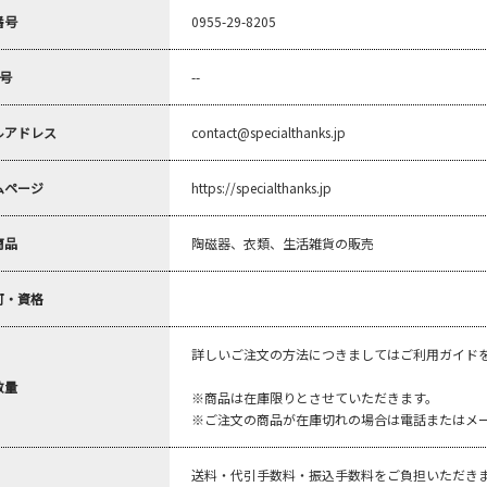
番号
0955-29-8205
番号
--
ルアドレス
contact@specialthanks.jp
ムページ
https://specialthanks.jp
商品
陶磁器、衣類、生活雑貨の販売
可・資格
詳しいご注文の方法につきましてはご利用ガイド
数量
※商品は在庫限りとさせていただきます。
※ご注文の商品が在庫切れの場合は電話またはメ
送料・代引手数料・振込手数料をご負担いただき