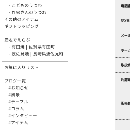
- こどものうつわ
電話
- 作家さんのうつわ
その他のアイテム
FAX
ギフトラッピング
メー
産地でえらぶ
- 有田焼 | 佐賀県有田町
ホー
- 波佐見焼 | 長崎県波佐見町
取扱
お気に入りリスト
許認
ブログ一覧
#お知らせ
#風景
#テーブル
販売
#コラム
#インタビュー
#アイテム