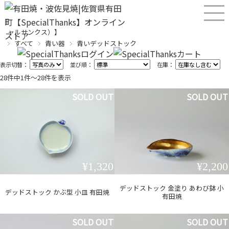
産直！有田焼、波佐見焼オンラインショップ【SPECIALTHANKS（スペシ
ャルサンクス）】
すべて
青い器
青いデッドストック
表示切替：
並び順：
在庫：
28件中1件〜28件を表示
SOLD OUT
SOLD OUT
¥1,320
¥2,200
デッドストック 金塗り あわび鉢 小
デッドストック かぶ型 小皿 有田焼
有田焼
SOLD OUT
SOLD OUT