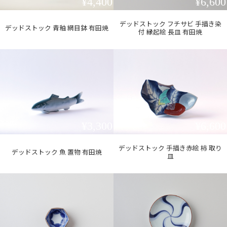
¥4,400
¥6,600
デッドストック フチサビ 手描き染
デッドストック 青釉 網目鉢 有田焼
付 縁起絵 長皿 有田焼
¥3,300
¥6,600
デッドストック 手描き赤絵 柿 取り
デッドストック 魚 置物 有田焼
皿