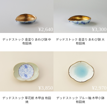
¥2,640
¥3,300
デッドストック 金塗り あわび鉢 中
デッドストック 金塗り あわび鉢 大
有田焼
有田焼
¥3,850
¥2,970
デッドストック 草花紋 木甲皿 有田
デッドストック ブルー釉 木甲小鉢
焼
有田焼