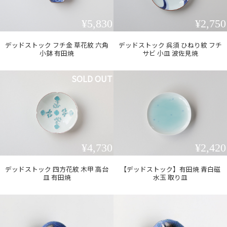
¥5,830
¥2,750
デッドストック フチ金 草花紋 六角
デッドストック 呉須 ひねり紋 フチ
小鉢 有田焼
サビ 小皿 波佐見焼
SOLD OUT
¥4,730
¥2,420
デッドストック 四方花紋 木甲 高台
【デッドストック】有田焼 青白磁
皿 有田焼
水玉 取り皿