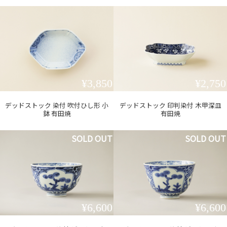
¥3,850
¥2,750
デッドストック 染付 吹付ひし形 小
デッドストック 印判染付 木甲深皿
鉢 有田焼
有田焼
SOLD OUT
SOLD OUT
¥6,600
¥6,600