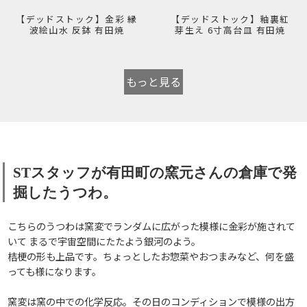
【デッドストック】金彩 縁
【デッドストック】釉裏紅
波絵山水 反鉢 有田焼
芽生え 6寸高台皿 有田焼
もっと見る
STスタッフが有田町の窯元さんの倉庫で発
掘したうつわ。
こちらのうつわは窯変でランダムに広がった模様に金彩が施されて
いて まるで宇宙空間にたたよう銀河のよう。
桔梗の形も上品です。ちょっとしたお惣菜やおつまみなど、何を盛
っても様になります。
窯変は窯の中での化学反応。その日のコンディションで模様の出方