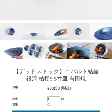
【デッドストック】コバルト結晶
銀河 桔梗5.5寸皿 有田焼
価格:
¥3,850
(税込)
数量:
個
在庫:
○