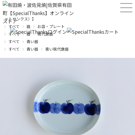
産直！有田焼、波佐見焼オンラインショップ【SPECIALTHANKS（スペシ
ャルサンクス）】
すべて
器
お皿・プレート
すべて
器
現代食器
すべて
青い器
すべて
青い器
青い現代食器