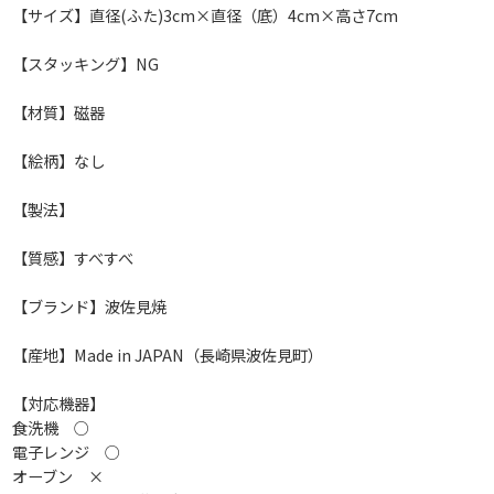
【サイズ】直径(ふた)3cm×直径（底）4cm×高さ7cm
【スタッキング】NG
【材質】磁器
【絵柄】なし
【製法】
【質感】すべすべ
【ブランド】波佐見焼
【産地】Made in JAPAN（長崎県波佐見町）
【対応機器】
食洗機 ○
電子レンジ ○
オーブン ×