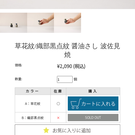
草花紋/織部黒点紋 醤油さし 波佐見
焼
価格:
¥2,090
(税込)
数量:
個
カラー
在庫
購入
A：草花紋
○
B：織部黒点紋
×