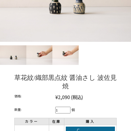
草花紋/織部黒点紋 醤油さし 波佐見
焼
価格:
¥2,090
(税込)
数量:
個
カラー
在庫
購入