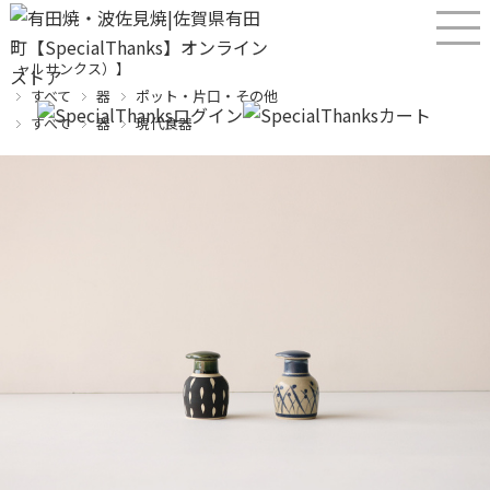
産直！有田焼、波佐見焼オンラインショップ【SPECIALTHANKS（スペシ
ャルサンクス）】
すべて
器
ポット・片口・その他
すべて
器
現代食器