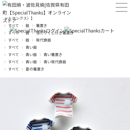
産直！有田焼、波佐見焼オンラインショップ【SPECIALTHANKS（スペシ
ャルサンクス）】
すべて
器
箸置き
すべて
器
当たりくじ付き箸置き
すべて
器
現代食器
すべて
青い器
すべて
青い器
青い箸置き
すべて
青い器
青い現代食器
すべて
夏の箸置き