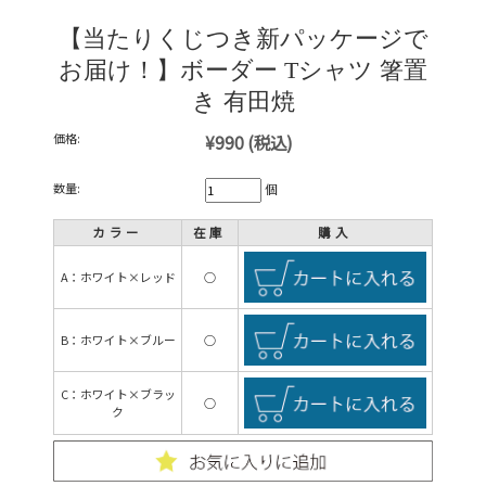
【当たりくじつき新パッケージで
お届け！】ボーダー Tシャツ 箸置
き 有田焼
価格:
¥990
(税込)
数量:
個
カラー
在庫
購入
A：ホワイト×レッド
○
B：ホワイト×ブルー
○
C：ホワイト×ブラッ
○
ク