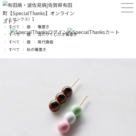
産直！有田焼、波佐見焼オンラインショップ【SPECIALTHANKS（スペシ
ャルサンクス）】
すべて
器
箸置き
すべて
器
当たりくじ付き箸置き
すべて
器
現代食器
すべて
秋の箸置き