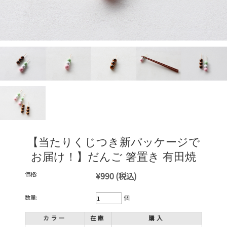
【当たりくじつき新パッケージで
お届け！】だんご 箸置き 有田焼
価格:
¥990
(税込)
数量:
個
カラー
在庫
購入