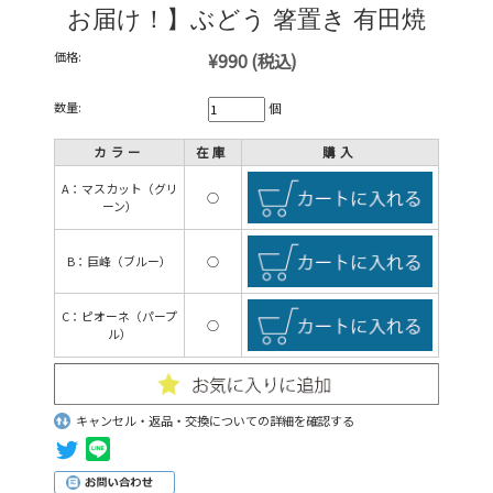
お届け！】ぶどう 箸置き 有田焼
価格:
¥990
(税込)
数量:
個
カラー
在庫
購入
A：マスカット（グリ
○
ーン）
B：巨峰（ブルー）
○
C：ピオーネ（パープ
○
ル）
キャンセル・返品・交換についての詳細を確認する