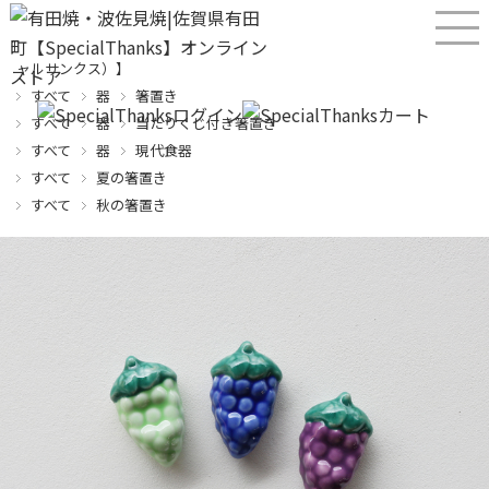
産直！有田焼、波佐見焼オンラインショップ【SPECIALTHANKS（スペシ
ャルサンクス）】
すべて
器
箸置き
すべて
器
当たりくじ付き箸置き
すべて
器
現代食器
すべて
夏の箸置き
すべて
秋の箸置き