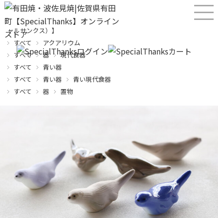
産直！有田焼、波佐見焼オンラインショップ【SPECIALTHANKS（スペシ
ャルサンクス）】
すべて
アクアリウム
すべて
器
現代食器
すべて
青い器
すべて
青い器
青い現代食器
すべて
器
置物