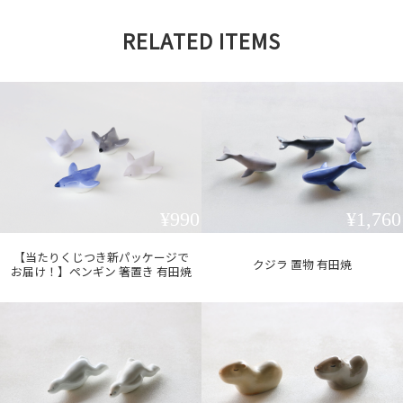
RELATED ITEMS
¥990
¥1,760
【当たりくじつき新パッケージで
クジラ 置物 有田焼
お届け！】ペンギン 箸置き 有田焼