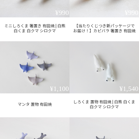
¥990
¥990
ミニしろくま 箸置き 有田焼 | 白熊
【当たりくじつき新パッケージで
白くま 白クマ シロクマ
お届け！】カピバラ 箸置き 有田焼
¥1,100
¥1,540
しろくま 置物 有田焼 | 白熊 白くま
マンタ 置物 有田焼
白クマ シロクマ