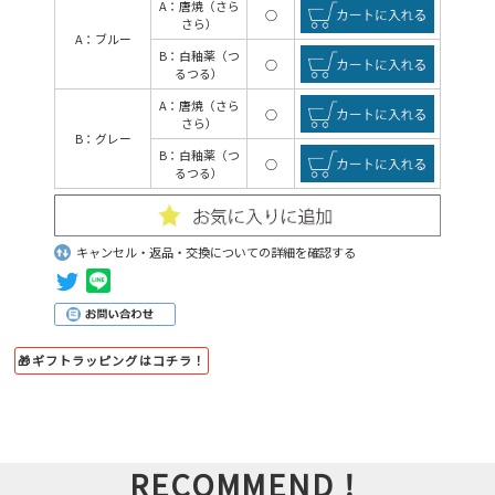
A：唐焼（さら
○
さら）
A：ブルー
B：白釉薬（つ
○
るつる）
A：唐焼（さら
○
さら）
B：グレー
B：白釉薬（つ
○
るつる）
キャンセル・返品・交換についての詳細を確認する
🎁ギフトラッピングはコチラ！
RECOMMEND！