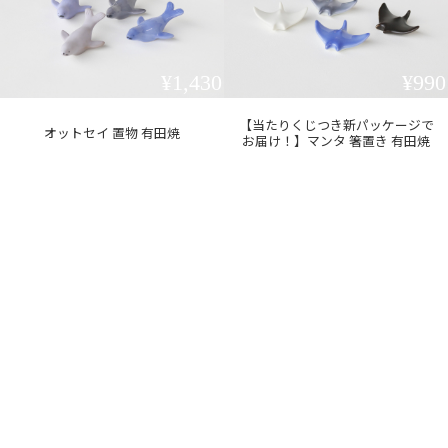
¥1,430
¥990
【当たりくじつき新パッケージで
オットセイ 置物 有田焼
お届け！】マンタ 箸置き 有田焼