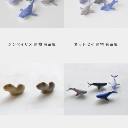
ジンベイザメ 置物 有田焼
オットセイ 置物 有田焼