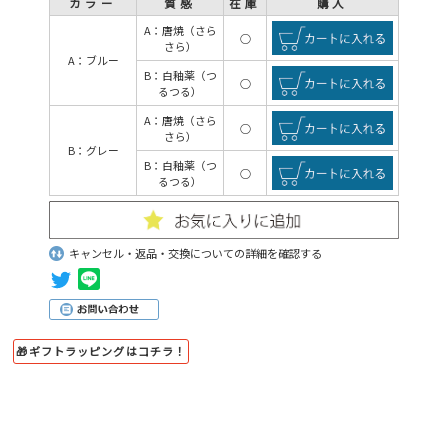
カラー
質感
在庫
購入
A：唐焼（さら
○
さら）
A：ブルー
B：白釉薬（つ
○
るつる）
A：唐焼（さら
○
さら）
B：グレー
B：白釉薬（つ
○
るつる）
キャンセル・返品・交換についての詳細を確認する
🎁ギフトラッピングはコチラ！