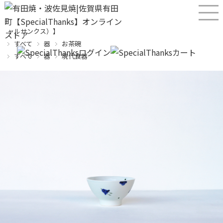
産直！有田焼、波佐見焼オンラインショップ【SPECIALTHANKS（スペシ
ャルサンクス）】
すべて
器
お茶碗
すべて
器
現代食器