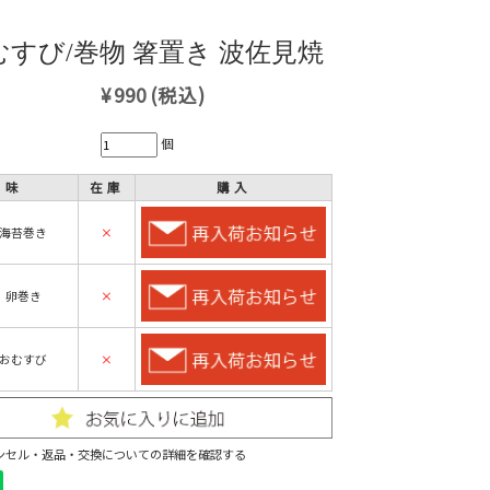
むすび/巻物 箸置き 波佐見焼
¥990
(税込)
個
味
在庫
購入
：海苔巻き
×
：卵巻き
×
：おむすび
×
ンセル・返品・交換についての詳細を確認する