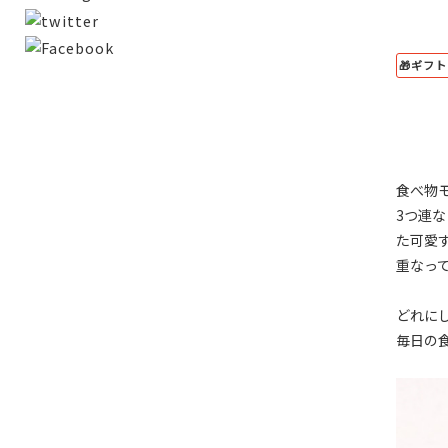
🎁ギフ
食べ物
3つ連
た可愛
重なっ
どれに
毎日の