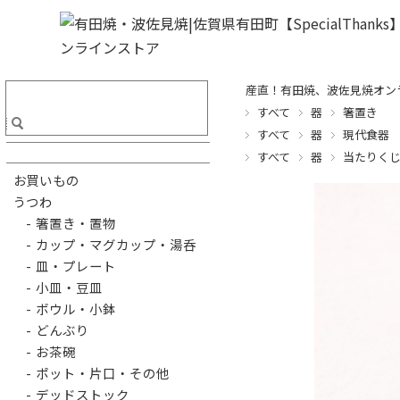
産直！有田焼、波佐見焼オンライ
すべて
器
箸置き
すべて
器
現代食器
すべて
器
当たりく
お買いもの
うつわ
- 箸置き・置物
- カップ・マグカップ・湯呑
- 皿・プレート
- 小皿・豆皿
- ボウル・小鉢
- どんぶり
- お茶碗
- ポット・片口・その他
- デッドストック