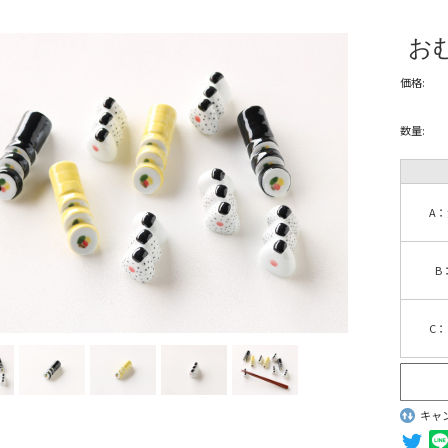
お
価格:
数量:
A
B
C
キャ