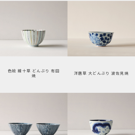
色絵 線十草 どんぶり 有田
洋唐草 大どんぶり 波佐見焼
焼