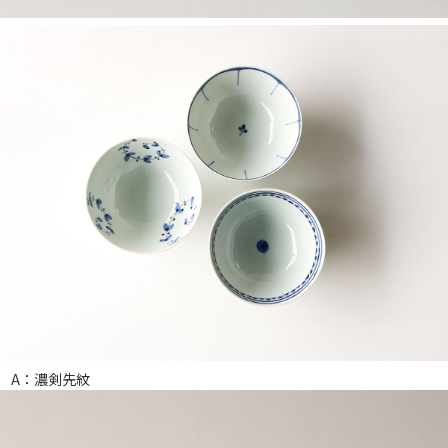
A：濃剣先紋