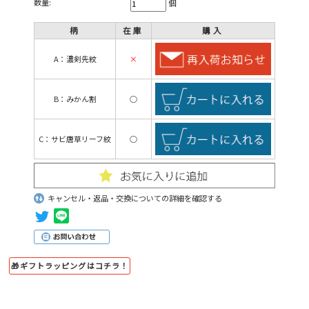
数量:
個
柄
在庫
購入
A：濃剣先紋
×
B：みかん割
○
C：サビ唐草リーフ紋
○
キャンセル・返品・交換についての詳細を確認する
🎁ギフトラッピングはコチラ！