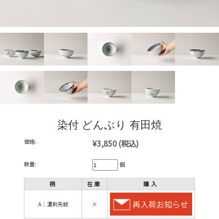
染付 どんぶり 有田焼
価格:
¥3,850
(税込)
数量:
個
柄
在庫
購入
A：濃剣先紋
×