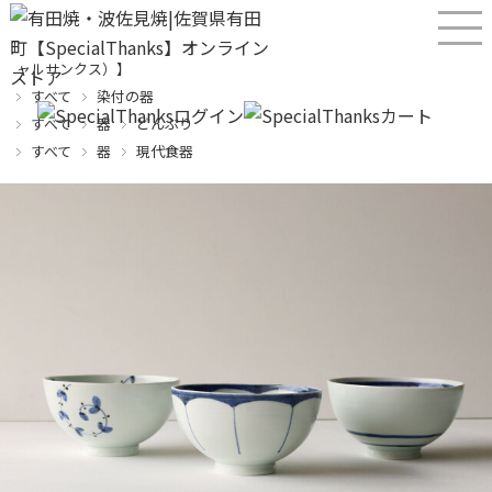
産直！有田焼、波佐見焼オンラインショップ【SPECIALTHANKS（スペシ
ャルサンクス）】
すべて
染付の器
すべて
器
どんぶり
すべて
器
現代食器