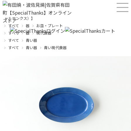
産直！有田焼、波佐見焼オンラインショップ【SPECIALTHANKS（スペシ
ャルサンクス）】
すべて
器
お皿・プレート
すべて
器
現代食器
すべて
青い器
すべて
青い器
青い現代食器