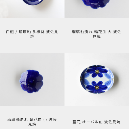
白磁 / 瑠璃釉 多様鉢 波佐見
瑠璃釉流れ 輪花皿 大 波佐
焼
見焼
瑠璃釉流れ 輪花皿 小 波佐
藍花 オーバル皿 波佐見焼
見焼