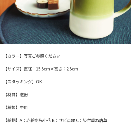
【カラー】写真ご参照ください
【サイズ】直径：15.5cm×高さ：2.5cm
【スタッキング】OK
【材質】磁器
【種類】中皿
【絵柄】A：赤絵剣先小花 B：サビ点紋 C：染付重ね唐草