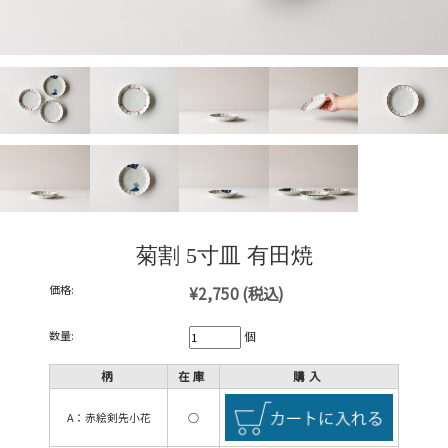
菊割 5寸皿 有田焼
価格:
¥2,750
(税込)
数量:
個
柄
在庫
購入
A：赤絵剣先小花
○