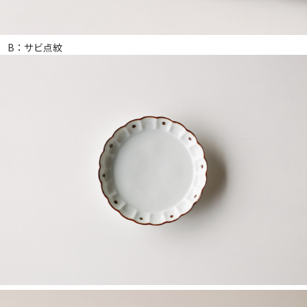
B：サビ点紋