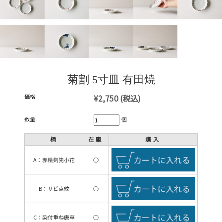
菊割 5寸皿 有田焼
価格:
¥2,750
(税込)
数量:
個
柄
在庫
購入
A：赤絵剣先小花
○
B：サビ点紋
○
C：染付重ね唐草
○