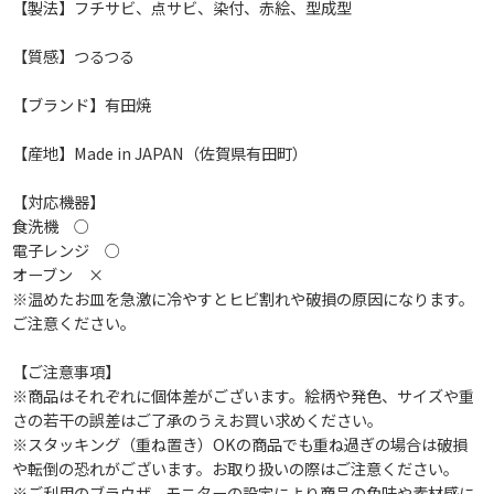
【製法】フチサビ、点サビ、染付、赤絵、型成型
【質感】つるつる
【ブランド】有田焼
【産地】Made in JAPAN（佐賀県有田町）
【対応機器】
食洗機 ○
電子レンジ ○
オーブン ×
※温めたお皿を急激に冷やすとヒビ割れや破損の原因になります。
ご注意ください。
【ご注意事項】
※商品はそれぞれに個体差がございます。絵柄や発色、サイズや重
さの若干の誤差はご了承のうえお買い求めください。
※スタッキング（重ね置き）OKの商品でも重ね過ぎの場合は破損
や転倒の恐れがございます。お取り扱いの際はご注意ください。
※ご利用のブラウザ、モニターの設定により商品の色味や素材感に