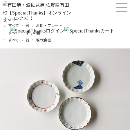
産直！有田焼、波佐見焼オンラインショップ【SPECIALTHANKS（スペシ
ャルサンクス）】
すべて
器
お皿・プレート
すべて
染付の器
すべて
器
現代食器