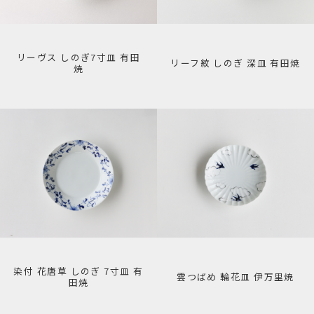
リーヴス しのぎ7寸皿 有田
リーフ紋 しのぎ 深皿 有田焼
焼
染付 花唐草 しのぎ 7寸皿 有
雲つばめ 輪花皿 伊万里焼
田焼