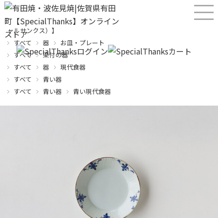
産直！有田焼、波佐見焼オンラインショップ【SPECIALTHANKS（スペシ
ャルサンクス）】
すべて
器
お皿・プレート
すべて
染付の器
すべて
器
現代食器
すべて
青い器
すべて
青い器
青い現代食器