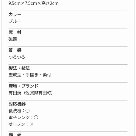
9.5cm×7.5cm×高さ2cm
カラー
ブルー
素 材
磁器
質 感
つるつる
製法・技法
型成型・手描き・染付
産地・ブランド
有田焼（佐賀県有田町）
対応機器
食洗機：○
電子レンジ：○
オーブン：×
備 考