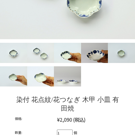
染付 花点紋/花つなぎ 木甲 小皿 有
田焼
価格:
¥2,090
(税込)
数量:
個