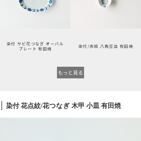
染付 サビ花つなぎ オーバル
染付/赤絵 八角豆皿 有田焼
プレート 有田焼
もっと見る
染付 花点紋/花つなぎ 木甲 小皿 有田焼