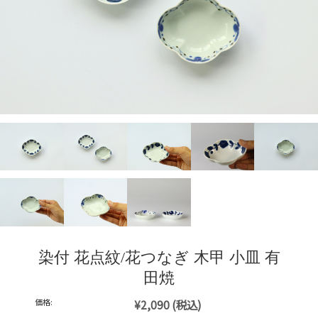
染付 花点紋/花つなぎ 木甲 小皿 有
田焼
価格:
¥2,090
(税込)