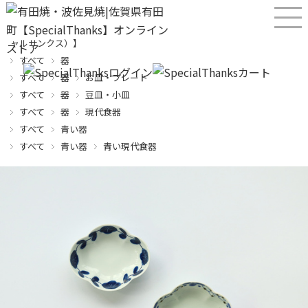
産直！有田焼、波佐見焼オンラインショップ【SPECIALTHANKS（スペシ
ャルサンクス）】
すべて
器
すべて
器
お皿・プレート
すべて
器
豆皿・小皿
すべて
器
現代食器
すべて
青い器
すべて
青い器
青い現代食器