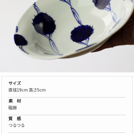
サイズ
直径19cm 高さ5cm
素 材
磁器
質 感
つるつる