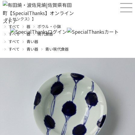
産直！有田焼、波佐見焼オンラインショップ【SPECIALTHANKS（スペシ
ャルサンクス）】
すべて
器
ボウル・小鉢
すべて
器
現代食器
すべて
青い器
すべて
青い器
青い現代食器