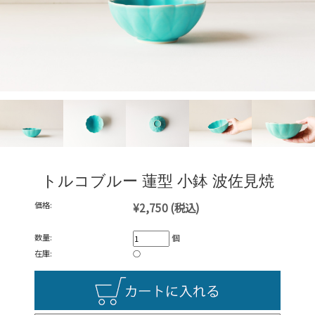
トルコブルー 蓮型 小鉢 波佐見焼
価格:
¥2,750
(税込)
数量:
個
在庫:
○