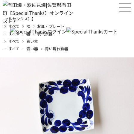
産直！有田焼、波佐見焼オンラインショップ【SPECIALTHANKS（スペシ
ャルサンクス）】
すべて
器
お皿・プレート
すべて
器
現代食器
すべて
青い器
すべて
青い器
青い現代食器