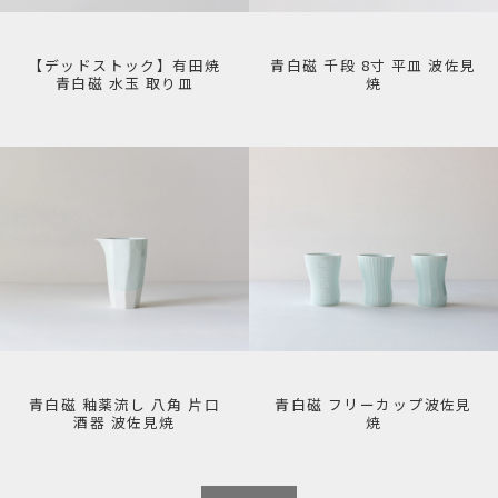
【デッドストック】有田焼
青白磁 千段 8寸 平皿 波佐見
青白磁 水玉 取り皿
焼
青白磁 釉薬流し 八角 片口
青白磁 フリーカップ波佐見
酒器 波佐見焼
焼