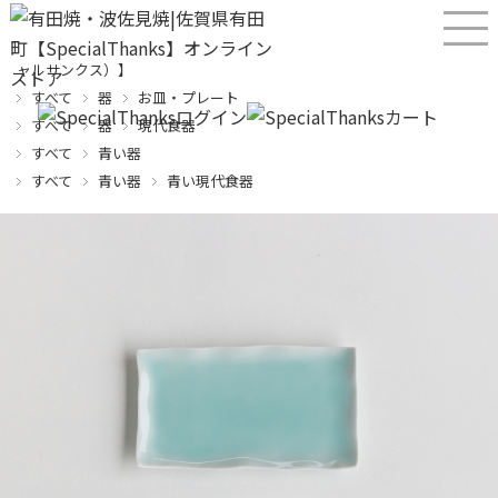
産直！有田焼、波佐見焼オンラインショップ【SPECIALTHANKS（スペシ
ャルサンクス）】
すべて
器
お皿・プレート
すべて
器
現代食器
すべて
青い器
すべて
青い器
青い現代食器