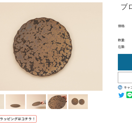
ブ
価格:
数量:
在庫:
キャ
トラッピングはコチラ！