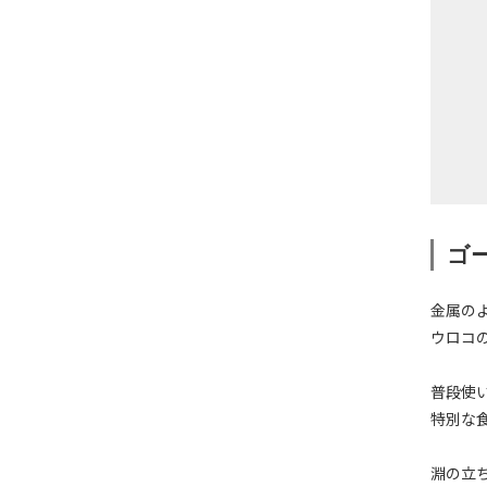
ゴ
金属の
ウロコ
普段使
特別な
淵の立