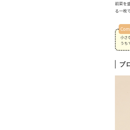
前菜を
る一枚
Co
小さ
うち
ブロ