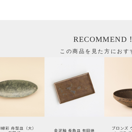
RECOMMEND
この商品を見た方におす
母緑彩 舟型皿（大）
ブロンズ 
金泥釉 長角皿 有田焼