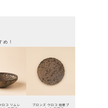
！
すめ！
ウロコ リムレ
ブロンズ ウロコ 桔梗プ