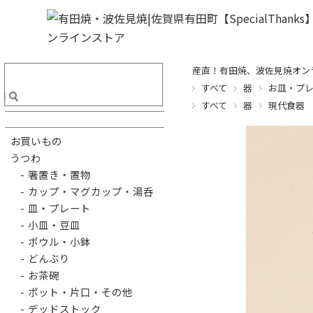
産直！有田焼、波佐見焼オンライ
すべて
器
お皿・プ
すべて
器
現代食器
お買いもの
うつわ
- 箸置き・置物
- カップ・マグカップ・湯呑
- 皿・プレート
- 小皿・豆皿
- ボウル・小鉢
- どんぶり
- お茶碗
- ポット・片口・その他
- デッドストック