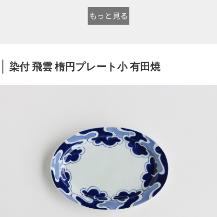
もっと見る
染付 飛雲 楕円プレート小 有田焼