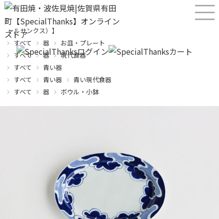
産直！有田焼、波佐見焼オンラインショップ【SPECIALTHANKS（スペシ
ャルサンクス）】
すべて
器
お皿・プレート
すべて
器
現代食器
すべて
青い器
すべて
青い器
青い現代食器
すべて
器
ボウル・小鉢