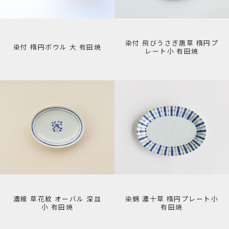
染付 飛びうさぎ唐草 楕円プ
染付 楕円ボウル 大 有田焼
レート小 有田焼
濃線 草花紋 オーバル 深皿
染錦 濃十草 楕円プレート小
小 有田焼
有田焼