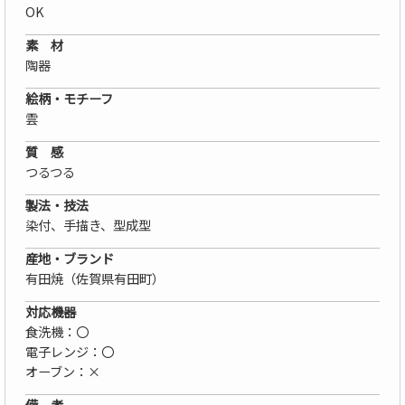
OK
素 材
陶器
絵柄・モチーフ
雲
質 感
つるつる
製法・技法
染付、手描き、型成型
産地・ブランド
有田焼（佐賀県有田町）
対応機器
食洗機：〇
電子レンジ：〇
オーブン：×
備 考