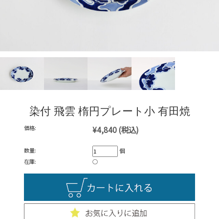
染付 飛雲 楕円プレート小 有田焼
価格:
¥4,840
(税込)
数量:
個
在庫:
○