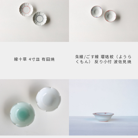
朱線/ごす線 瓔珞紋（ようら
線十草 4寸皿 有田焼
くもん） 反り小付 波佐見焼