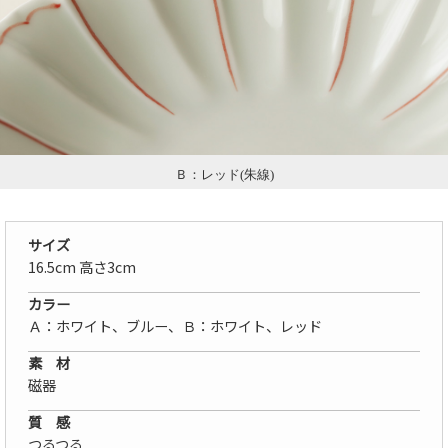
Ｂ：レッド(朱線)
サイズ
16.5cm 高さ3cm
カラー
Ａ：ホワイト、ブルー、Ｂ：ホワイト、レッド
素 材
磁器
質 感
つるつる