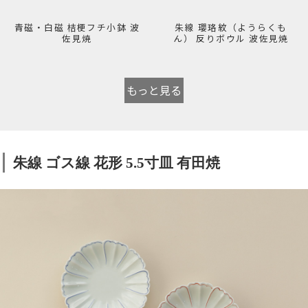
青磁・白磁 桔梗フチ小鉢 波
朱線 瓔珞紋（ようらくも
佐見焼
ん） 反りボウル 波佐見焼
もっと見る
朱線 ゴス線 花形 5.5寸皿 有田焼