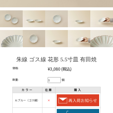
朱線 ゴス線 花形 5.5寸皿 有田焼
価格:
¥3,080
(税込)
数量:
個
カラー
在庫
購入
A:ブルー（ゴス線）
×