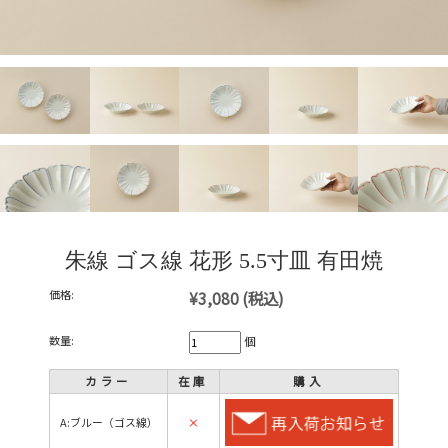
朱線 ゴス線 花形 5.5寸皿 有田焼
価格:
¥3,080
(税込)
数量:
個
カラー
在庫
購入
A:ブルー（ゴス線）
×