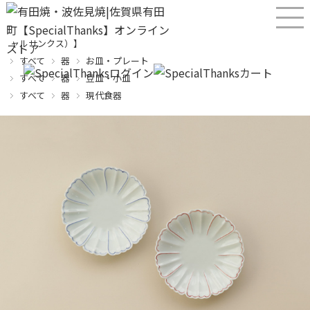
産直！有田焼、波佐見焼オンラインショップ【SPECIALTHANKS（スペシ
ャルサンクス）】
すべて
器
お皿・プレート
すべて
器
豆皿・小皿
すべて
器
現代食器