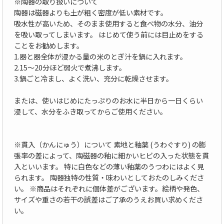
※陶器の取り扱いについて
陶器は磁器よりも土が粗く密度が低い素材です。
吸水性が高いため、そのまま使用すると食べ物の水分、油分
を吸い取ってしまいます。 はじめて使う前には目止めをする
ことをお勧めします。
1.器と器全体が浸かる量の米のとぎ汁を鍋に入れます。
2.15〜20分ほど弱火で煮沸します。
3.鍋ごと冷まし、よく洗い、充分に乾燥させます。
または、使いはじめにたっぷりのお水に半日から一日くらい
浸して、水分をふき取ってからご使用ください。
※貫入（かんにゅう）について 素地と釉薬 (うわぐすり) の膨
張率の差によって、陶磁器の釉に細かいヒビの入った状態を貫
入といいます。 特に白色などの薄い釉薬のうつわにはよく見
られます。 陶器独特の性質・味わいとしておたのしみくださ
い。 ※商品はそれぞれに個体差がございます。絵柄や発色、
サイズや重さの若干の誤差はご了承のうえお買い求めくださ
い。