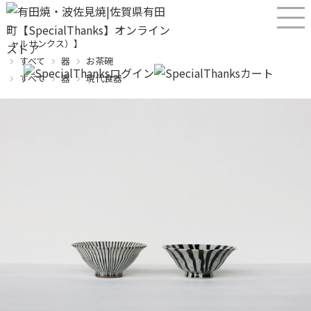
産直！有田焼、波佐見焼オンラインショップ【SPECIALTHANKS（スペシ
ャルサンクス）】
すべて
器
お茶碗
すべて
器
現代食器