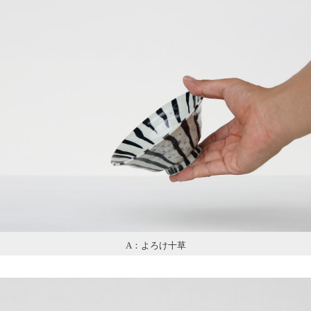
A：よろけ十草