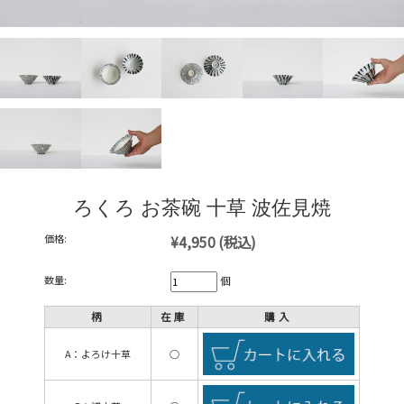
ろくろ お茶碗 十草 波佐見焼
価格:
¥4,950
(税込)
数量:
個
柄
在庫
購入
A：よろけ十草
○