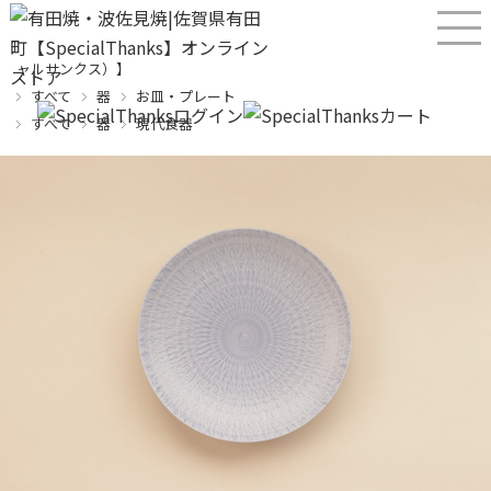
産直！有田焼、波佐見焼オンラインショップ【SPECIALTHANKS（スペシ
ャルサンクス）】
すべて
器
お皿・プレート
すべて
器
現代食器