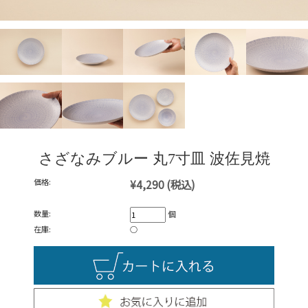
さざなみブルー 丸7寸皿 波佐見焼
価格:
¥4,290
(税込)
数量:
個
在庫:
○