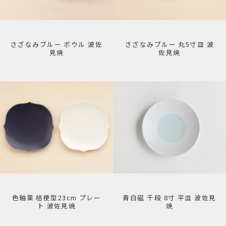
さざなみブルー ボウル 波佐
さざなみブルー 丸5寸皿 波
見焼
佐見焼
色釉薬 桔梗型23cm プレー
青白磁 千段 8寸 平皿 波佐見
ト 波佐見焼
焼