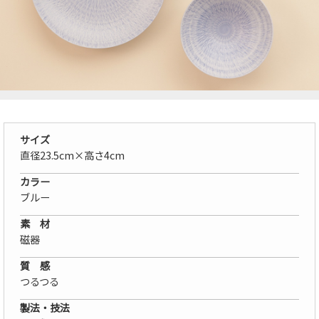
サイズ
直径23.5cm×高さ4cm
カラー
ブルー
素 材
磁器
質 感
つるつる
製法・技法