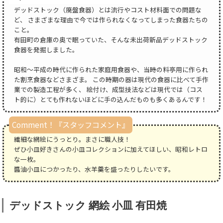
デッドストック（廃盤食器）とは流行やコスト材料面での問題な
ど、 さまざまな理由で今では作られなくなってしまった食器たちの
こと。
有田町の倉庫の奥で眠っていた、そんな未出荷新品デッドストック
食器を発掘しました。
昭和～平成の時代に作られた家庭用食器や、当時の料亭用に作られ
た割烹食器などさまざま。 この時期の器は現代の食器に比べて手作
業での製造工程が多く、 絵付け、成型技法などは現代では（コス
ト的に）とても作れないほどに手の込んだものも多くあるんです！
Comment！『スタッフコメント』
繊細な網絵にうっとり。まさに職人技！
ぜひ小皿好きさんの小皿コレクションに加えてほしい、昭和レトロ
な一枚。
醬油小皿につかったり、水羊羹を盛ったりしたいです。
デッドストック 網絵 小皿 有田焼