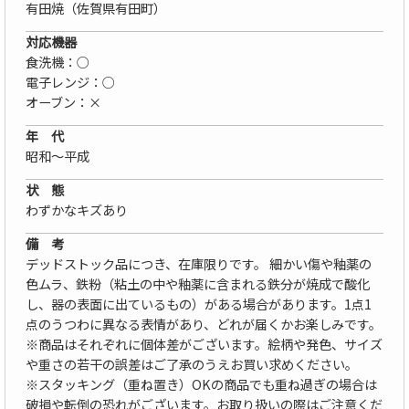
有田焼（佐賀県有田町）
対応機器
食洗機：○
電子レンジ：○
オーブン：×
年 代
昭和〜平成
状 態
わずかなキズあり
備 考
デッドストック品につき、在庫限りです。 細かい傷や釉薬の
色ムラ、鉄粉（粘土の中や釉薬に含まれる鉄分が焼成で酸化
し、器の表面に出ているもの）がある場合があります。1点1
点のうつわに異なる表情があり、どれが届くかお楽しみです。
※商品はそれぞれに個体差がございます。絵柄や発色、サイズ
や重さの若干の誤差はご了承のうえお買い求めください。
※スタッキング（重ね置き）OKの商品でも重ね過ぎの場合は
破損や転倒の恐れがございます。お取り扱いの際はご注意くだ