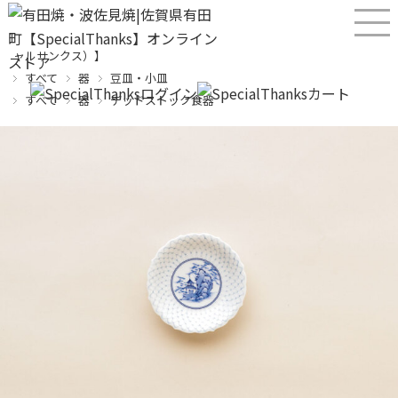
産直！有田焼、波佐見焼オンラインショップ【SPECIALTHANKS（スペシ
ャルサンクス）】
すべて
器
豆皿・小皿
すべて
器
デッドストック食器