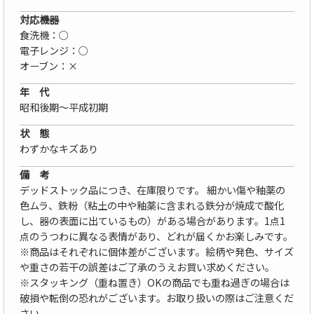
対応機器
食洗機：○
電子レンジ：○
オーブン：×
年 代
昭和後期〜平成初期
状 態
わずかなキズあり
備 考
デッドストック品につき、在庫限りです。 細かい傷や釉薬の
色ムラ、鉄粉（粘土の中や釉薬に含まれる鉄分が焼成で酸化
し、器の表面に出ているもの）がある場合があります。1点1
点のうつわに異なる表情があり、どれが届くかお楽しみです。
※商品はそれぞれに個体差がございます。絵柄や発色、サイズ
や重さの若干の誤差はご了承のうえお買い求めください。
※スタッキング（重ね置き）OKの商品でも重ね過ぎの場合は
破損や転倒の恐れがございます。お取り扱いの際はご注意くだ
さい。