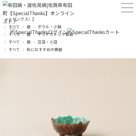
産直！有田焼、波佐見焼オンラインショップ【SPECIALTHANKS（スペシ
ャルサンクス）】
すべて
器
ボウル・小鉢
すべて
器
デッドストック食器
すべて
器
豆皿・小皿
すべて
秋におすすめの食器