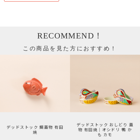
RECOMMEND！
この商品を見た方におすすめ！
デッドストック おしどり 蓋
デッドストック 鯛蓋物 有田
物 有田焼｜オシドリ 鴨 か
焼
も カモ