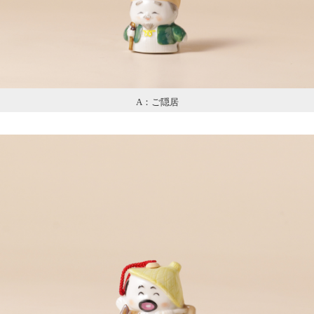
A：ご隠居