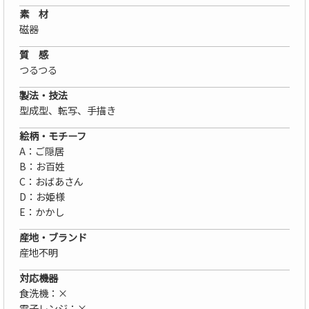
素 材
磁器
質 感
つるつる
製法・技法
型成型、転写、手描き
絵柄・モチーフ
A：ご隠居
B：お百姓
C：おばあさん
D：お姫様
E：かかし
産地・ブランド
産地不明
対応機器
食洗機：×
電子レンジ：×