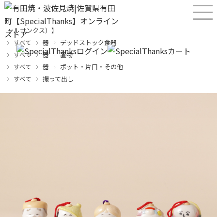
産直！有田焼、波佐見焼オンラインショップ【SPECIALTHANKS（スペシ
ャルサンクス）】
すべて
器
デッドストック食器
すべて
器
置物
すべて
器
ポット・片口・その他
すべて
撮って出し