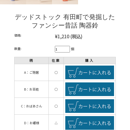
デッドストック 有田町で発掘した
ファンシー昔話 陶器鈴
価格:
¥1,210
(税込)
数量:
個
柄
在庫
購入
A：ご隠居
○
B：お百姓
○
C：おばあさん
○
D：お姫様
△