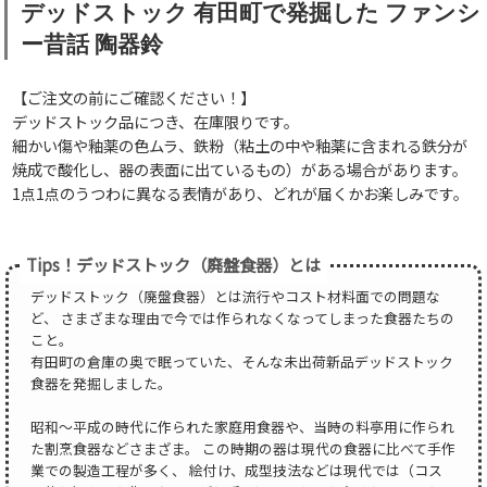
デッドストック 有田町で発掘した ファンシ
ー昔話 陶器鈴
【ご注文の前にご確認ください！】
デッドストック品につき、在庫限りです。
細かい傷や釉薬の色ムラ、鉄粉（粘土の中や釉薬に含まれる鉄分が
焼成で酸化し、器の表面に出ているもの）がある場合があります。
1点1点のうつわに異なる表情があり、どれが届くかお楽しみです。
Tips！デッドストック（廃盤食器）とは
デッドストック（廃盤食器）とは流行やコスト材料面での問題な
ど、 さまざまな理由で今では作られなくなってしまった食器たちの
こと。
有田町の倉庫の奥で眠っていた、そんな未出荷新品デッドストック
食器を発掘しました。
昭和～平成の時代に作られた家庭用食器や、当時の料亭用に作られ
た割烹食器などさまざま。 この時期の器は現代の食器に比べて手作
業での製造工程が多く、 絵付け、成型技法などは現代では（コス