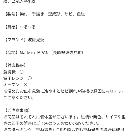
紋、E:見込草花紋
【製法】染付、手描き、型成形、サビ、色絵
【質感】つるつる
【ブランド】波佐見焼
【産地】Made in JAPAN（長崎県波佐見町）
【対応機器】
食洗機 ○
電子レンジ ○
オーブン ×
※温めたお皿を急激に冷やすとヒビ割れや破損の原因になります。
ご注意ください。
【ご注意事項】
※商品はそれぞれに個体差がございます。絵柄や発色、サイズや重
さの若干の誤差はご了承のうえお買い求めください。
※スタッキング（重ね置き）OKの商品でも重ね過ぎの場合は破損