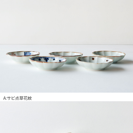
A:サビ点草花紋