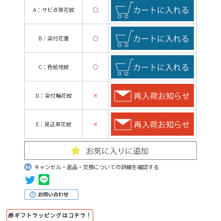
A：サビ点草花紋
○
B：染付花菱
○
C：色絵地紋
○
D：染付輪花紋
×
E：見込草花紋
×
キャンセル・返品・交換についての詳細を確認する
🎁ギフトラッピングはコチラ！