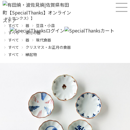
産直！有田焼、波佐見焼オンラインショップ【SPECIALTHANKS（スペシ
ャルサンクス）】
すべて
器
豆皿・小皿
すべて
染付の器
すべて
器
現代食器
すべて
クリスマス・お正月の食器
すべて
縁起物