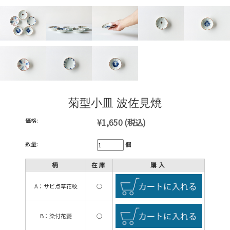
菊型小皿 波佐見焼
価格:
¥1,650
(税込)
数量:
個
柄
在庫
購入
A：サビ点草花紋
○
B：染付花菱
○