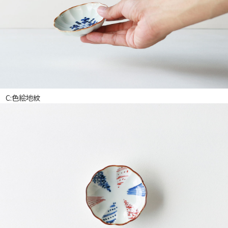
C:色絵地紋