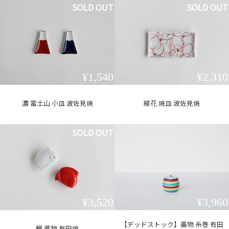
SOLD OUT
SOLD OUT
¥1,540
¥2,310
濃 富士山 小皿 波佐見焼
線花 焼皿 波佐見焼
SOLD OUT
¥3,520
¥3,960
【デッドストック】蓋物 糸巻 有田
鯛 蓋物 有田焼