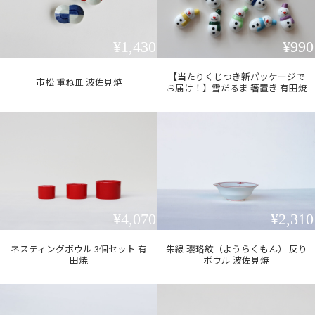
¥1,430
¥990
【当たりくじつき新パッケージで
市松 重ね皿 波佐見焼
お届け！】雪だるま 箸置き 有田焼
¥4,070
¥2,310
ネスティングボウル 3個セット 有
朱線 瓔珞紋（ようらくもん） 反り
田焼
ボウル 波佐見焼