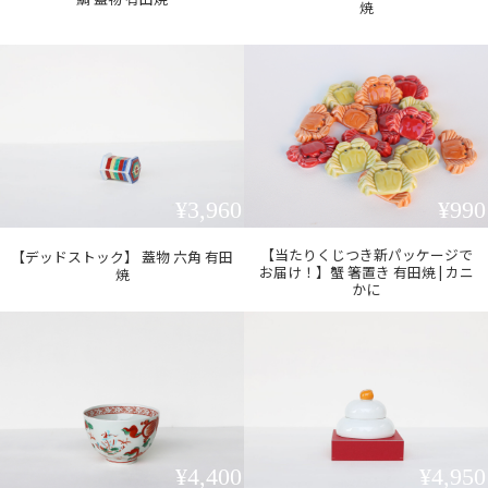
焼
¥3,960
¥990
【当たりくじつき新パッケージで
【デッドストック】 蓋物 六角 有田
お届け！】蟹 箸置き 有田焼 | カニ
焼
かに
¥4,400
¥4,950