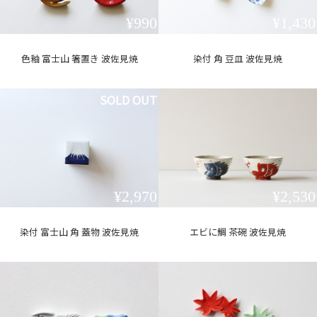
¥990
¥1,430
色釉 富士山 箸置き 波佐見焼
染付 角 豆皿 波佐見焼
SOLD OUT
¥2,970
¥2,530
染付 富士山 角 蓋物 波佐見焼
エビに鯛 茶碗 波佐見焼