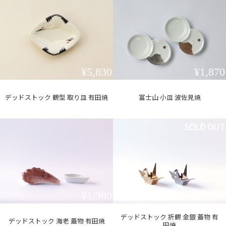
¥5,830
¥1,870
デッドストック 鶴型 取り皿 有田焼
富士山 小皿 波佐見焼
SOLD OUT
¥1,980
¥2,200
デッドストック 折鶴 金銀 蓋物 有
デッドストック 海老 蓋物 有田焼
田焼