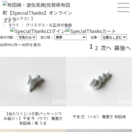
産直！有田焼、波佐見焼オンラインショップ【SPECIALTHANKS（スペシ
ャルサンクス）】
すべて
クリスマス・お正月の食器
表示切替：
並び順：
在庫：
60件中1件〜40件を表示
1
2
次へ
最後へ
¥990
¥990
【当たりくじつき新パッケージで
干支 巳 （ヘビ） 箸置き 有田焼
お届け！】干支 午（ウマ） 箸置き
有田焼｜馬 うま