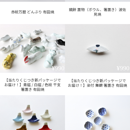
鏡餅 置物（ボウル、箸置き）波佐
赤絵万暦 どんぶり 有田焼
見焼
¥990
¥990
【当たりくじつき新パッケージで
【当たりくじつき新パッケージで
お届け！】青磁 / 白磁 / 色絵 干支
お届け！】染付 舞鶴 箸置き 有田焼
箸置き 有田焼