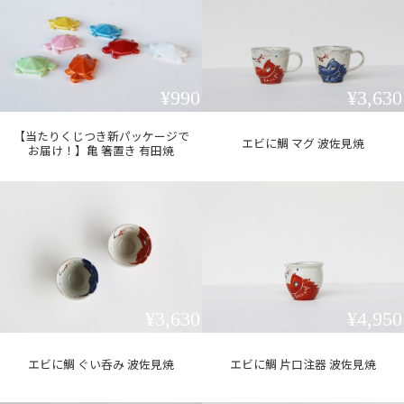
¥990
¥3,630
【当たりくじつき新パッケージで
エビに鯛 マグ 波佐見焼
お届け！】亀 箸置き 有田焼
¥3,630
¥4,950
エビに鯛 ぐい呑み 波佐見焼
エビに鯛 片口注器 波佐見焼