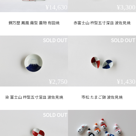
¥14,630
¥3,300
錦万歴 鳳凰 繭型 蓋物 有田焼
赤富士山 杵型五寸深皿 波佐見焼
SOLD OUT
SOLD OUT
¥2,750
¥1,430
染 富士山 杵型五寸深皿 波佐見焼
市松 たまご鉢 波佐見焼
SOLD OUT