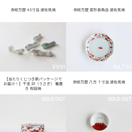
赤絵万歴 4.5寸皿 波佐見焼
赤絵万歴 変形長角皿 波佐見焼
¥990
¥4,730
【当たりくじつき新パッケージで
赤絵万歴 八方 ７寸皿 波佐見焼
お届け！】干支 卯（うさぎ） 箸置
き 有田焼
SOLD OUT
SOLD OUT