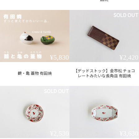
SOLD OUT
¥5,830
¥2,420
【デッドストック】金市松 チョコ
鶴・亀 蓋物 有田焼
レートみたいな長角皿 有田焼
SOLD OUT
¥2,530
¥3,630