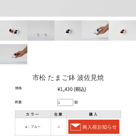
市松 たまご鉢 波佐見焼
価格:
¥1,430
(税込)
数量:
個
カラー
在庫
購入
A：ブルー
×