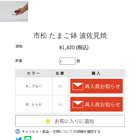
市松 たまご鉢 波佐見焼
価格:
¥1,430
(税込)
数量:
個
カラー
在庫
購入
A：ブルー
×
B：レッド
×
キャンセル・返品・交換についての詳細を確認する