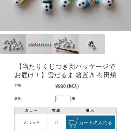
【当たりくじつき新パッケージで
お届け！】雪だるま 箸置き 有田焼
価格:
¥990
(税込)
数量:
個
カラー
在庫
購入
A：レッド
○