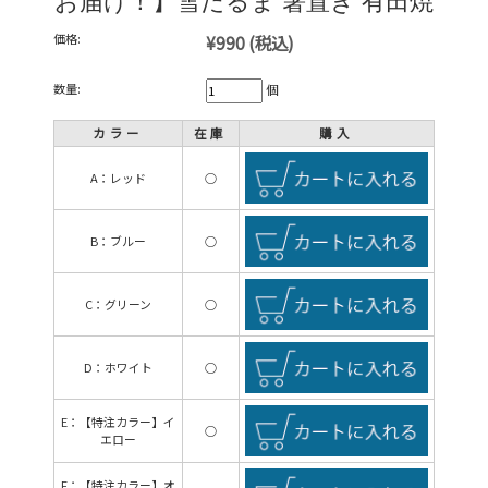
お届け！】雪だるま 箸置き 有田焼
価格:
¥990
(税込)
数量:
個
カラー
在庫
購入
A：レッド
○
B：ブルー
○
C：グリーン
○
D：ホワイト
○
E：【特注カラー】イ
○
エロー
F：【特注カラー】オ