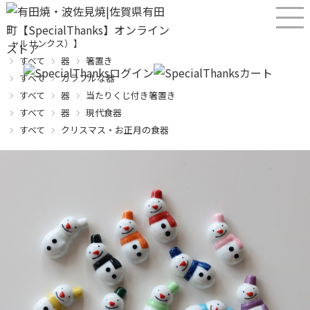
産直！有田焼、波佐見焼オンラインショップ【SPECIALTHANKS（スペシ
ャルサンクス）】
すべて
器
箸置き
すべて
カラフルな器
すべて
器
当たりくじ付き箸置き
すべて
器
現代食器
すべて
クリスマス・お正月の食器