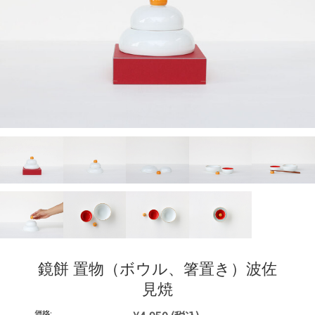
鏡餅 置物（ボウル、箸置き）波佐
見焼
価格: