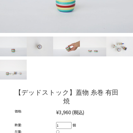
【デッドストック】蓋物 糸巻 有田
焼
価格:
¥3,960
(税込)
数量:
個
在庫:
○