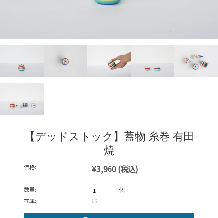
【デッドストック】蓋物 糸巻 有田
焼
価格:
¥3,960
(税込)
数量:
個
在庫:
○