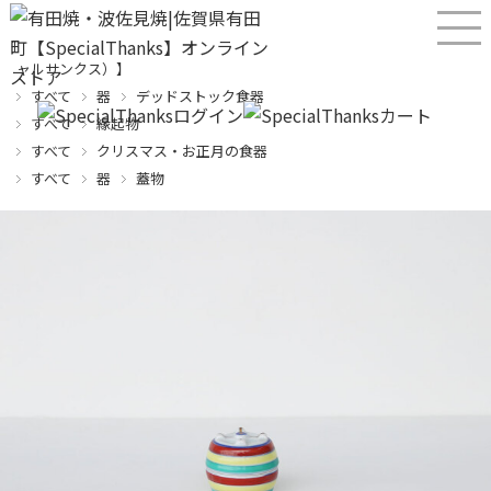
産直！有田焼、波佐見焼オンラインショップ【SPECIALTHANKS（スペシ
ャルサンクス）】
すべて
器
デッドストック食器
すべて
縁起物
すべて
クリスマス・お正月の食器
すべて
器
蓋物