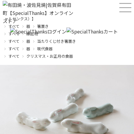
産直！有田焼、波佐見焼オンラインショップ【SPECIALTHANKS（スペシ
ャルサンクス）】
すべて
器
箸置き
すべて
縁起物
すべて
器
当たりくじ付き箸置き
すべて
器
現代食器
すべて
クリスマス・お正月の食器