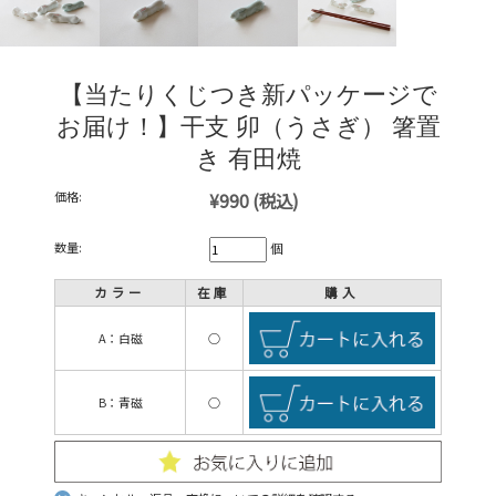
【当たりくじつき新パッケージで
お届け！】干支 卯（うさぎ） 箸置
き 有田焼
価格:
¥990
(税込)
数量:
個
カラー
在庫
購入
A：白磁
○
B：青磁
○