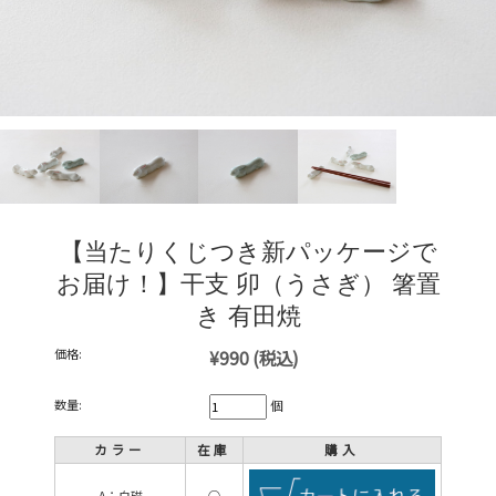
【当たりくじつき新パッケージで
お届け！】干支 卯（うさぎ） 箸置
き 有田焼
価格:
¥990
(税込)
数量:
個
カラー
在庫
購入
A：白磁
○