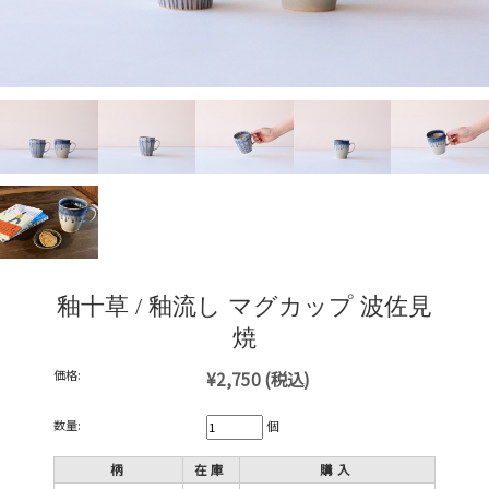
釉十草 / 釉流し マグカップ 波佐見
焼
価格:
¥2,750
(税込)
数量:
個
柄
在庫
購入