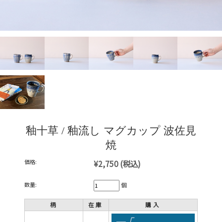
釉十草 / 釉流し マグカップ 波佐見
焼
価格:
¥2,750
(税込)
数量:
個
柄
在庫
購入