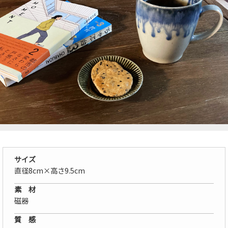
サイズ
直径8cm×高さ9.5cm
素 材
磁器
質 感