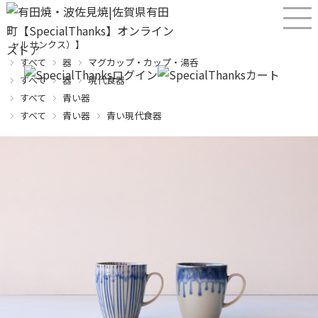
産直！有田焼、波佐見焼オンラインショップ【SPECIALTHANKS（スペシ
ャルサンクス）】
すべて
器
マグカップ・カップ・湯呑
すべて
器
現代食器
すべて
青い器
すべて
青い器
青い現代食器