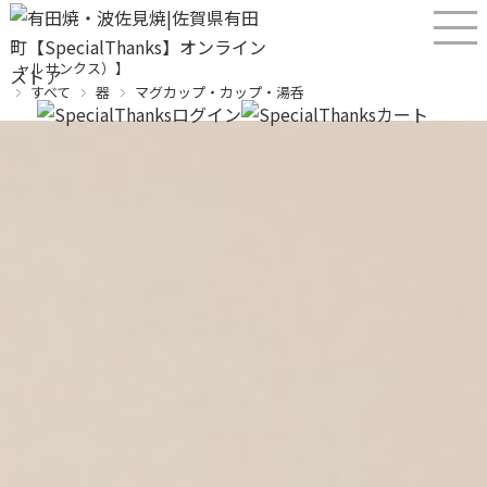
産直！有田焼、波佐見焼オンラインショップ【SPECIALTHANKS（スペシ
ャルサンクス）】
すべて
器
マグカップ・カップ・湯呑