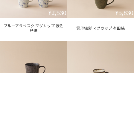
¥2,530
¥5,830
ブルーアラベスク マグカップ 波佐
雲母緑彩 マグカップ 有田焼
見焼
¥4,180
¥3,630
ホワイト カップ＆ソーサー 波佐見
黒サビ絞りマグカップ 有田焼
焼
SOLD OUT