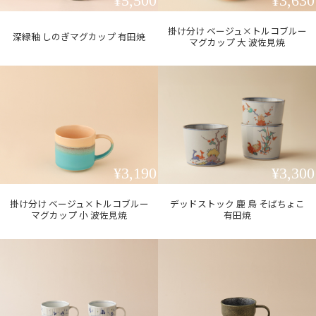
¥5,500
¥3,630
掛け分け ベージュ×トルコブルー
深緑釉 しのぎマグカップ 有田焼
マグカップ 大 波佐見焼
¥3,190
¥3,300
掛け分け ベージュ×トルコブルー
デッドストック 鹿 鳥 そばちょこ
マグカップ 小 波佐見焼
有田焼