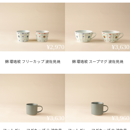
¥2,970
¥3,630
錦 瓔珞紋 フリーカップ 波佐見焼
錦 瓔珞紋 スープマグ 波佐見焼
¥3,630
¥3,960