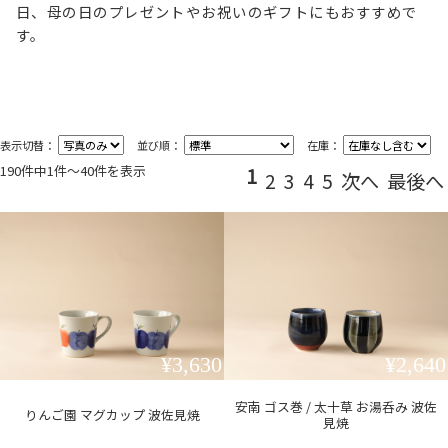
日、母の日のプレゼントやお祝いのギフトにもおすすめで
す。
表示切替：
並び順：
在庫：
190件中1件〜40件を表示
1
2
3
4
5
次へ
最後へ
¥3,630
¥2,640
安南 ゴス巻 / 太十草 お湯呑み 波佐
りんご園 マグカップ 波佐見焼
見焼