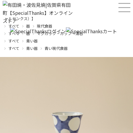
産直！有田焼、波佐見焼オンラインショップ【SPECIALTHANKS（スペシ
ャルサンクス）】
すべて
器
現代食器
すべて
器
マグカップ・カップ・湯呑
すべて
青い器
すべて
青い器
青い現代食器