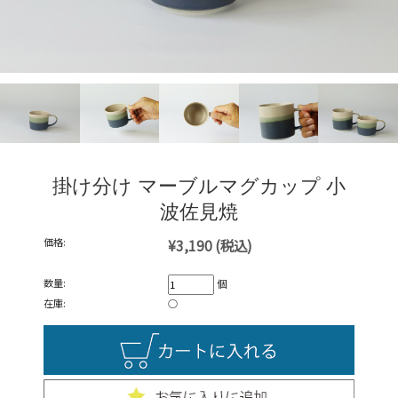
掛け分け マーブルマグカップ 小
波佐見焼
価格:
¥3,190
(税込)
数量:
個
在庫:
○