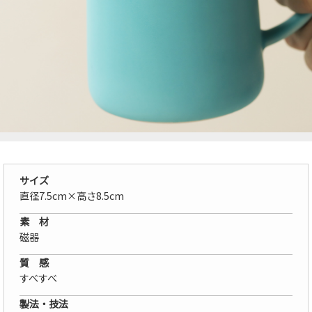
サイズ
直径7.5cm×高さ8.5cm
素 材
磁器
質 感
すべすべ
製法・技法