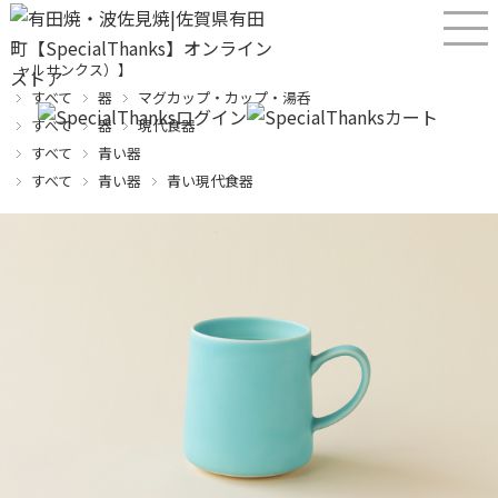
産直！有田焼、波佐見焼オンラインショップ【SPECIALTHANKS（スペシ
ャルサンクス）】
すべて
器
マグカップ・カップ・湯呑
すべて
器
現代食器
すべて
青い器
すべて
青い器
青い現代食器