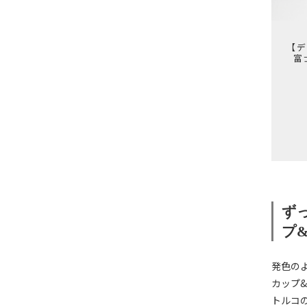
【デ
富
ず
プ
発色の
カップ
トルコ