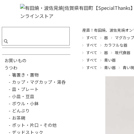
産直！有田焼、波佐見焼オンライ
すべて
器
マグカッ
すべて
カラフルな器
すべて
器
現代食器
すべて
青い器
お買いもの
うつわ
すべて
青い器
青い
- 箸置き・置物
- カップ・マグカップ・湯呑
- 皿・プレート
- 小皿・豆皿
- ボウル・小鉢
- どんぶり
- お茶碗
- ポット・片口・その他
- デッドストック