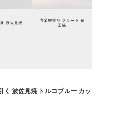
内金銀塗り フルート 有
焼皿 波佐見焼
田焼
く 波佐見焼 トルコブルー カッ