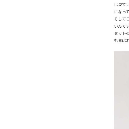
は見て
になっ
そして
いんで
セット
も喜ば