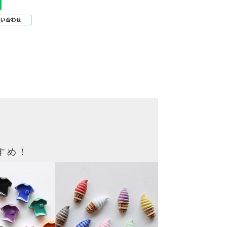
！
すめ！