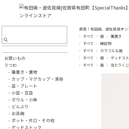
産直！有田焼、波佐見焼オンライ
すべて
器
箸置き
すべて
縁起物
すべて
カラフルな器
すべて
器
デッドス
お買いもの
うつわ
すべて
器
当たりく
- 箸置き・置物
- カップ・マグカップ・湯呑
- 皿・プレート
- 小皿・豆皿
- ボウル・小鉢
- どんぶり
- お茶碗
- ポット・片口・その他
- デッドストック