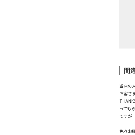
間
当店の
お客さま
THA
っても
ですが
色々お