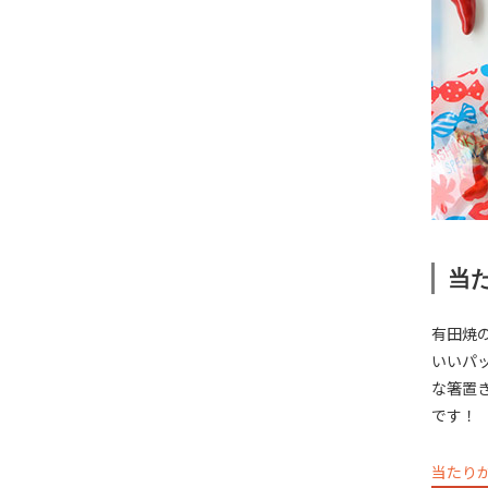
当
有田焼
いいパ
な箸置
です！
当たり