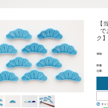
【
で
ク】
価格:
数量:
在庫:
キャ