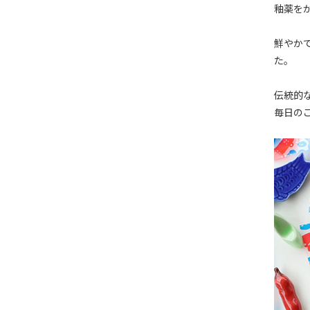
釉薬を
鮮やか
た。
伝統的
毎日の