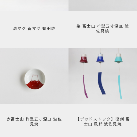
染 富士山 杵型五寸深皿 波
赤マグ 蒼マグ 有田焼
佐見焼
赤富士山 杵型五寸深皿 波佐
【デッドストック】復刻 富
見焼
士山 風鈴 波佐見焼