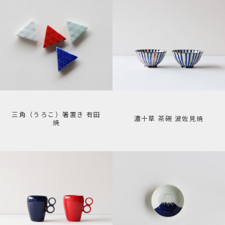
三角（うろこ）箸置き 有田
濃十草 茶碗 波佐見焼
焼