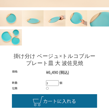
掛け分け ベージュ×トルコブルー
プレート皿 大 波佐見焼
価格:
¥6,490
(税込)
数量:
個
在庫:
○