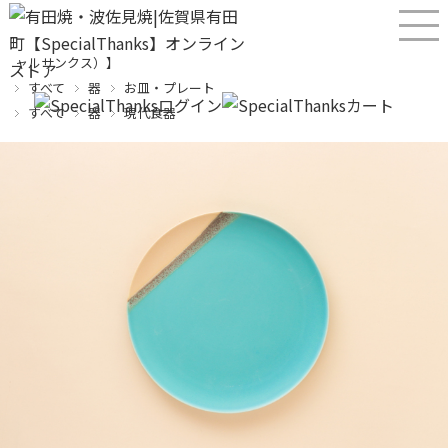
産直！有田焼、波佐見焼オンラインショップ【SPECIALTHANKS（スペシ
ャルサンクス）】
すべて
器
お皿・プレート
すべて
器
現代食器