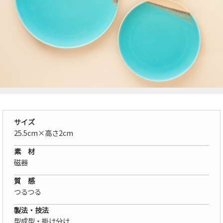
サイズ
25.5cm×高さ2cm
素 材
磁器
質 感
つるつる
製法・技法
型成型・掛け分け