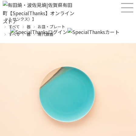
産直！有田焼、波佐見焼オンラインショップ【SPECIALTHANKS（スペシ
ャルサンクス）】
すべて
器
お皿・プレート
すべて
器
現代食器