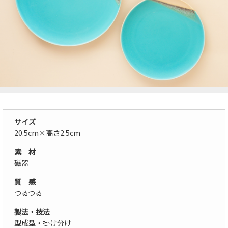
サイズ
20.5cm×高さ2.5cm
素 材
磁器
質 感
つるつる
製法・技法
型成型・掛け分け