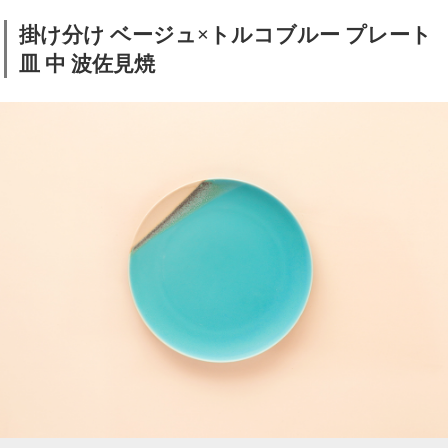
掛け分け ベージュ×トルコブルー プレート
皿 中 波佐見焼