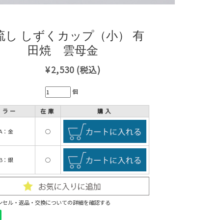
流し しずくカップ（小） 有
田焼 雲母金
¥2,530
(税込)
個
カラー
在庫
購入
A：金
○
B：銀
○
ンセル・返品・交換についての詳細を確認する