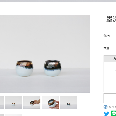
墨
価格:
数量:
キャ