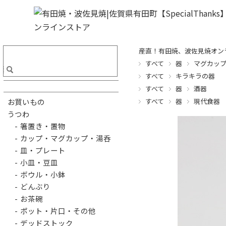
産直！有田焼、波佐見焼オンライ
すべて
器
マグカッ
すべて
キラキラの器
すべて
器
酒器
すべて
器
現代食器
お買いもの
うつわ
- 箸置き・置物
- カップ・マグカップ・湯呑
- 皿・プレート
- 小皿・豆皿
- ボウル・小鉢
- どんぶり
- お茶碗
- ポット・片口・その他
- デッドストック