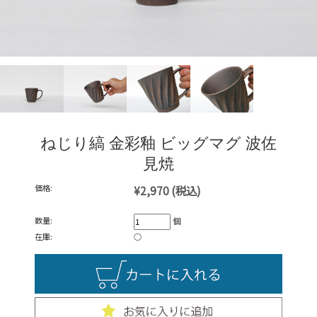
ねじり縞 金彩釉 ビッグマグ 波佐
見焼
価格:
¥2,970
(税込)
数量:
個
在庫:
○